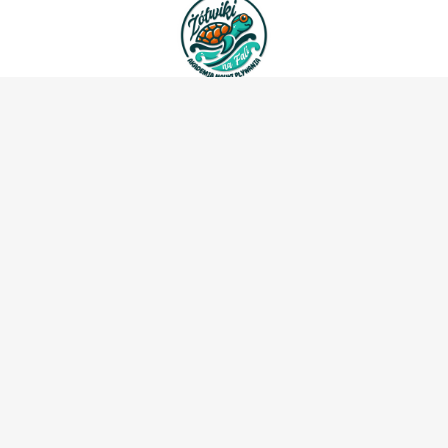
Nauka pływania dla dzieci, młodzieży oraz
dorosłych.
Zajęcia ruchowe Aqua Aerobic.
Lokalizacja:
Kluczbork
Praszka
Olesno