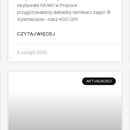
na pływalni NEMO w Praszce
przygotowaliśmy dokładny terminarz zajęć! 🎯
A pamiętacie – nasz KOD QR!
CZYTAJ WIĘCEJ
8 Lutego 2026
AKTUALNOŚCI