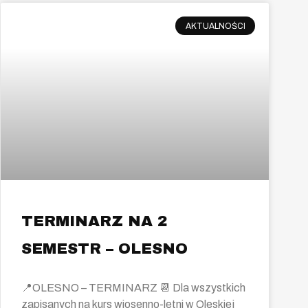
AKTUALNOŚCI
TERMINARZ NA 2
SEMESTR – OLESNO
📍OLESNO – TERMINARZ 📆 Dla wszystkich
zapisanych na kurs wiosenno-letni w Oleskiej