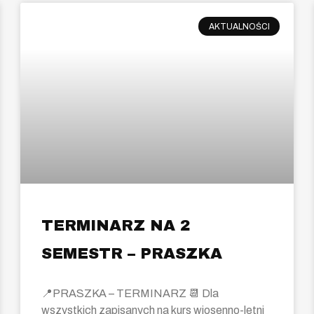
AKTUALNOŚCI
TERMINARZ NA 2
SEMESTR – PRASZKA
📍PRASZKA – TERMINARZ 📆 Dla
wszystkich zapisanych na kurs wiosenno-letni