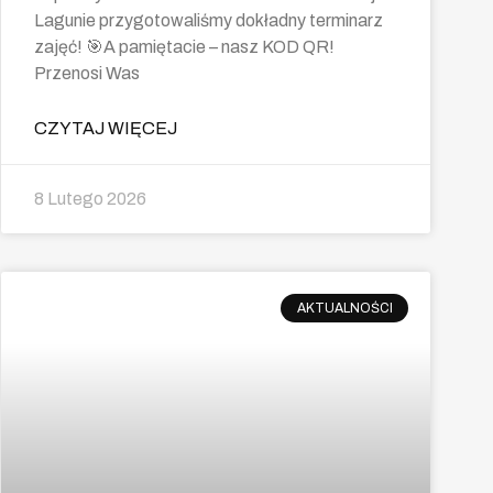
Lagunie przygotowaliśmy dokładny terminarz
zajęć! 🎯A pamiętacie – nasz KOD QR!
Przenosi Was
CZYTAJ WIĘCEJ
8 Lutego 2026
AKTUALNOŚCI