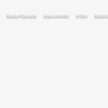
Nauka Pływania
Aqua Aerobic
O Nas
Galeri