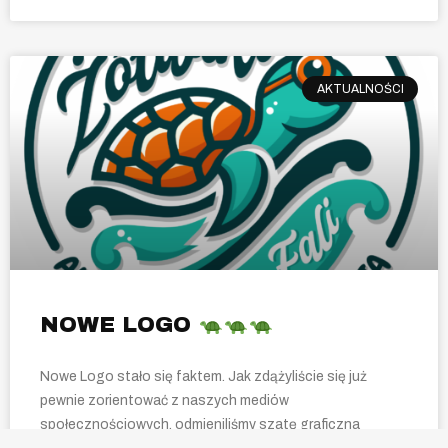
AKTUALNOŚCI
NOWE LOGO
Nowe Logo stało się faktem. Jak zdążyliście się już
pewnie zorientować z naszych mediów
społecznościowych, odmieniliśmy szatę graficzna