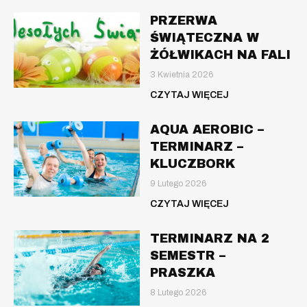
PRZERWA
ŚWIĄTECZNA W
ŻÓŁWIKACH NA FALI
3 Kwietnia 2026
CZYTAJ WIĘCEJ
AQUA AEROBIC –
TERMINARZ –
KLUCZBORK
9 Lutego 2026
CZYTAJ WIĘCEJ
TERMINARZ NA 2
SEMESTR –
PRASZKA
8 Lutego 2026