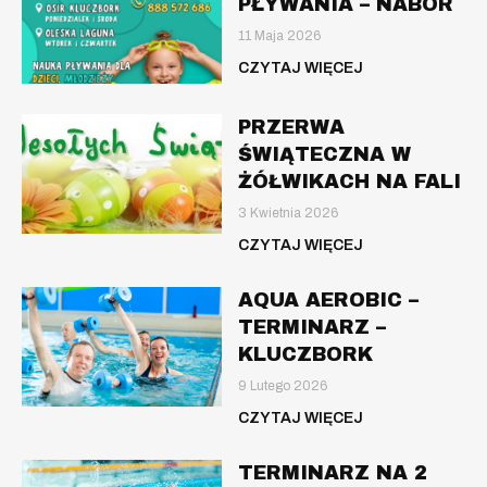
PŁYWANIA – NABÓR
11 Maja 2026
CZYTAJ WIĘCEJ
PRZERWA
ŚWIĄTECZNA W
ŻÓŁWIKACH NA FALI
3 Kwietnia 2026
CZYTAJ WIĘCEJ
AQUA AEROBIC –
TERMINARZ –
KLUCZBORK
9 Lutego 2026
CZYTAJ WIĘCEJ
TERMINARZ NA 2