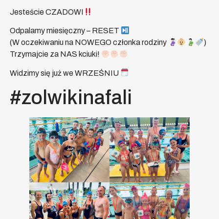
Jesteście CZADOWI
Odpalamy miesięczny – RESET
(W oczekiwaniu na NOWEGO członka rodziny
)
Trzymajcie za NAS kciuki!
Widzimy się już we WRZEŚNIU
#zolwikinafali