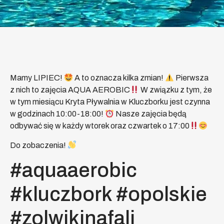
Mamy LIPIEC!
A to oznacza kilka zmian!
Pierwsza
z nich to zajęcia AQUA AEROBIC
W związku z tym, że
w tym miesiącu Kryta Pływalnia w Kluczborku jest czynna
w godzinach 10:00-18:00!
Nasze zajęcia będą
odbywać się w każdy wtorek oraz czwartek o 17:00
Do zobaczenia!
#aquaaerobic
#kluczbork #opolskie
#zolwikinafali