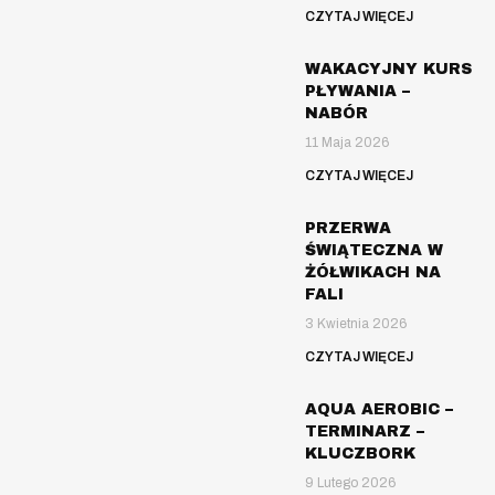
CZYTAJ WIĘCEJ
WAKACYJNY KURS
PŁYWANIA –
NABÓR
11 Maja 2026
CZYTAJ WIĘCEJ
PRZERWA
ŚWIĄTECZNA W
ŻÓŁWIKACH NA
FALI
3 Kwietnia 2026
CZYTAJ WIĘCEJ
AQUA AEROBIC –
TERMINARZ –
KLUCZBORK
9 Lutego 2026