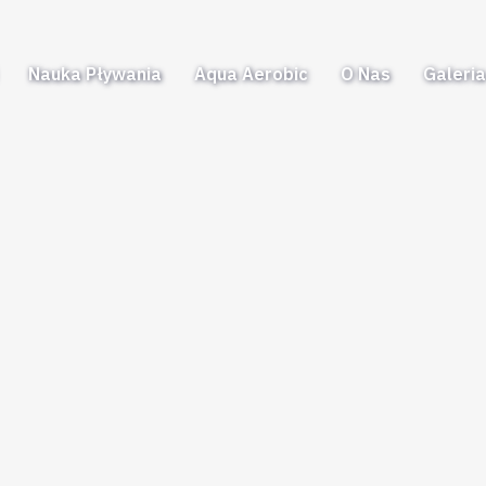
Nauka Pływania
Aqua Aerobic
O Nas
Galeri