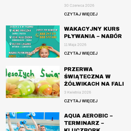
30 Czerwca 2026
CZYTAJ WIĘCEJ
WAKACYJNY KURS
PŁYWANIA – NABÓR
11 Maja 2026
CZYTAJ WIĘCEJ
PRZERWA
ŚWIĄTECZNA W
ŻÓŁWIKACH NA FALI
3 Kwietnia 2026
CZYTAJ WIĘCEJ
AQUA AEROBIC –
TERMINARZ –
KLUCZBORK