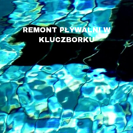
REMONT PŁYWALNI W
KLUCZBORKU