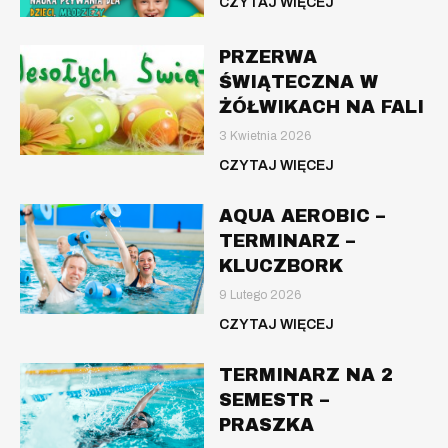
CZYTAJ WIĘCEJ
PRZERWA
ŚWIĄTECZNA W
ŻÓŁWIKACH NA FALI
3 Kwietnia 2026
CZYTAJ WIĘCEJ
AQUA AEROBIC –
TERMINARZ –
KLUCZBORK
9 Lutego 2026
CZYTAJ WIĘCEJ
TERMINARZ NA 2
SEMESTR –
PRASZKA