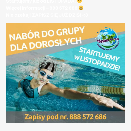
Startujemy już od LISTOPADA!
Więcej informacji – 888 572 686
Nie czekaj! ZAPISZ SIĘ JUŻ DZIŚ! <3