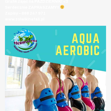
Grafik zajęć na PAŹDZIERNIK! <3
Serdecznie ZAPRASZAMY!!
Zapisy – 888 247 971
www.zolwikinafali.pl