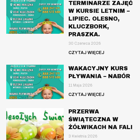
TERMINARZE ZAJĘĆ
W KURSIE LETNIM –
LIPIEC. OLESNO,
KLUCZBORK,
PRASZKA.
30 Czerwca 2026
CZYTAJ WIĘCEJ
WAKACYJNY KURS
PŁYWANIA – NABÓR
11 Maja 2026
CZYTAJ WIĘCEJ
PRZERWA
ŚWIĄTECZNA W
ŻÓŁWIKACH NA FALI
3 Kwietnia 2026