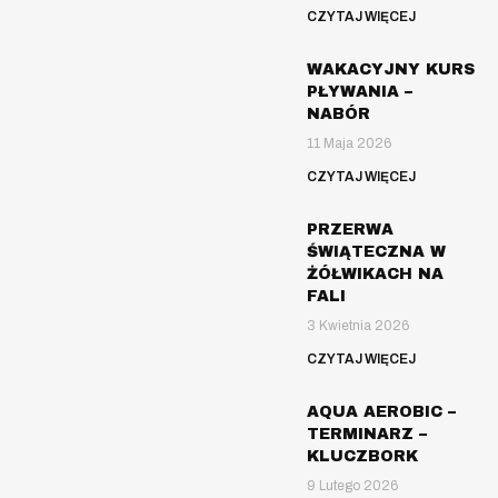
CZYTAJ WIĘCEJ
WAKACYJNY KURS
PŁYWANIA –
NABÓR
11 Maja 2026
CZYTAJ WIĘCEJ
PRZERWA
ŚWIĄTECZNA W
ŻÓŁWIKACH NA
FALI
3 Kwietnia 2026
CZYTAJ WIĘCEJ
AQUA AEROBIC –
TERMINARZ –
KLUCZBORK
9 Lutego 2026