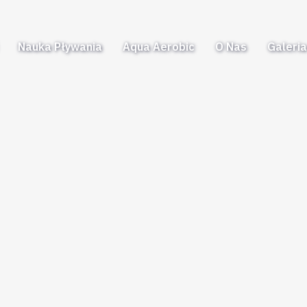
Nauka Pływania
Aqua Aerobic
O Nas
Galeri