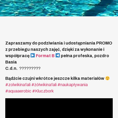
Zapraszamy do podziwiania i udostępniania PROMO
z przebiegu naszych zajęć, dzięki za wykonanie i
współpracę
Format B
pełna profeska, pozdro
Basia
C.d.n.
?
?
?
?
?
?
?
?
?
Bądźcie czujni wkrótce jeszcze kilka materiałów
#
zolwikinafali
#
żółwikinafali
#
naukapływania
#
aquaaerobic
#
Kluczbork