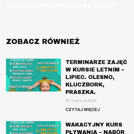
na Fali lub na maila zolwiki.na.fali@gmail.com ?
ZOBACZ RÓWNIEŻ
TERMINARZE ZAJĘĆ
W KURSIE LETNIM –
LIPIEC. OLESNO,
KLUCZBORK,
PRASZKA.
30 Czerwca 2026
CZYTAJ WIĘCEJ
WAKACYJNY KURS
PŁYWANIA – NABÓR