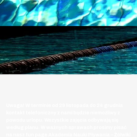
Uwaga! W terminie od 29 listopada do 24 grudnia
kontakt telefoniczny z nami będzie niemożliwy z
powodu urlopu. Wszystkie zajęcia odbywają się
według planu. W ważnych sprawach prosimy pisać
na nasz fun page Akademia Nauki Pływania – Żółwiki