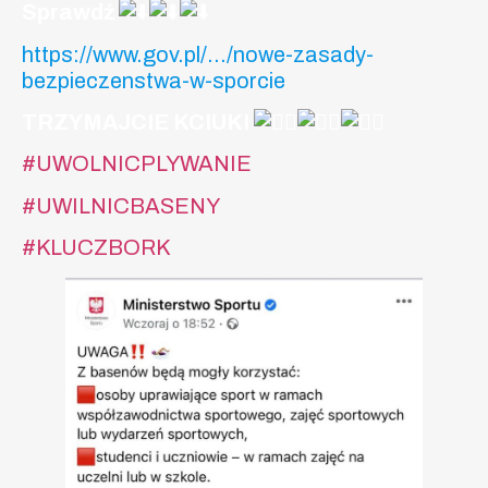
Sprawdź
https://www.gov.pl/…/nowe-zasady-
bezpieczenstwa-w-sporcie
TRZYMAJCIE KCIUKI
#UWOLNICPLYWANIE
#UWILNICBASENY
#KLUCZBORK