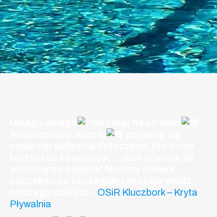
Uwaga uwaga
Wczoraj na stronie
Ministerstwa Sportu
pojawiły się
nowe zarządzenia dotyczące, kto może
korzystać z basenów… Jest szansa, że
wrócimy na zajęcia! Musimy jednak
zaczekać na szczegóły i decyzje władz
naszego obiektu
–
OSiR Kluczbork – Kryta
Pływalnia