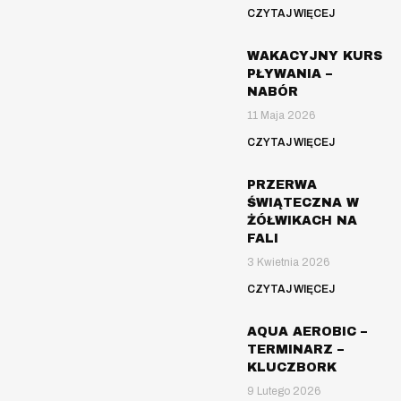
CZYTAJ WIĘCEJ
WAKACYJNY KURS
PŁYWANIA –
NABÓR
11 Maja 2026
CZYTAJ WIĘCEJ
PRZERWA
ŚWIĄTECZNA W
ŻÓŁWIKACH NA
FALI
3 Kwietnia 2026
CZYTAJ WIĘCEJ
AQUA AEROBIC –
TERMINARZ –
KLUCZBORK
9 Lutego 2026