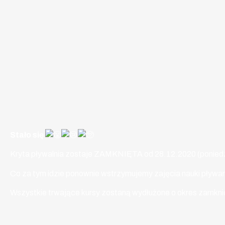
Stało się
Kryta pływalnia zostaje ZAMKNIĘTA od 28.12.2020 (poniedzi
Co za tym idzie ponownie wstrzymujemy zajęcia nauki pływan
Wszystkie trwające kursy zostaną wydłużone o okres zamknię