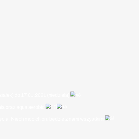
ałek) do 17.01.2021 (niedziela)
ia oraz aqua aerobic
cia. Niech moc chloru będzie z nami wszystkimi