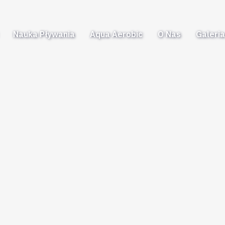
Nauka Pływania
Aqua Aerobic
O Nas
Galeri