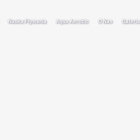
Nauka Pływania
Aqua Aerobic
O Nas
Galeri