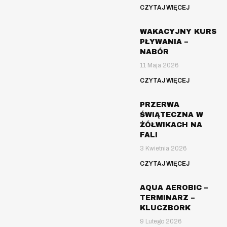
CZYTAJ WIĘCEJ
WAKACYJNY KURS
PŁYWANIA –
NABÓR
11 Maja 2026
CZYTAJ WIĘCEJ
PRZERWA
ŚWIĄTECZNA W
ŻÓŁWIKACH NA
FALI
3 Kwietnia 2026
CZYTAJ WIĘCEJ
AQUA AEROBIC –
TERMINARZ –
KLUCZBORK
9 Lutego 2026