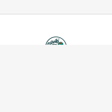
Nauka pływania dla dzieci, młodzieży oraz
dorosłych.
Zajęcia ruchowe Aqua Aerobic.
Lokalizacja:
Kluczbork
Praszka