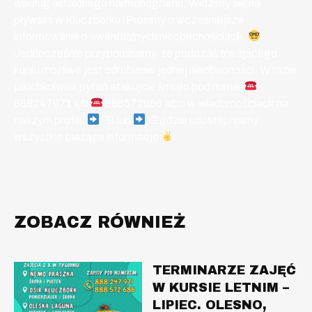
według ustalonego harmonogramu. Widzimy się na
pływalni w Kluczborku. Prosimy o wcześniejsze
informowanie o ewentualnych nieobecnościach.
Jednocześnie przypominamy, że podczas trwającego
kursu możliwe jest odrobienie jednej nieobecności. W razie
jakichkolwiek pytań atakujcie śmiało pod numer
888247971 lub
888572686 albo w wiadomościach na
naszym profilu
FB lub
IG gdzie udostępniamy
wszystkie bieżące informacje
ZOBACZ RÓWNIEŻ
TERMINARZE ZAJĘĆ
W KURSIE LETNIM –
LIPIEC. OLESNO,