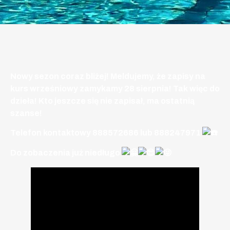
Nowy sezon coraz bliżej! Meldujemy, że zapisy na
kurs wrześniowy zamykamy 28 sierpnia! Tak więc do
dzieła! Kto jeszcze się nie zapisał, ma ostatnią
szanse!
Telefon kontaktowy 888572686 lub 888247971
Do zobaczenia już niedługo