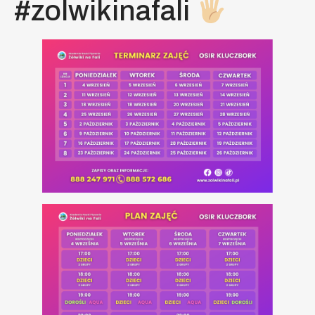
#zolwikinafali