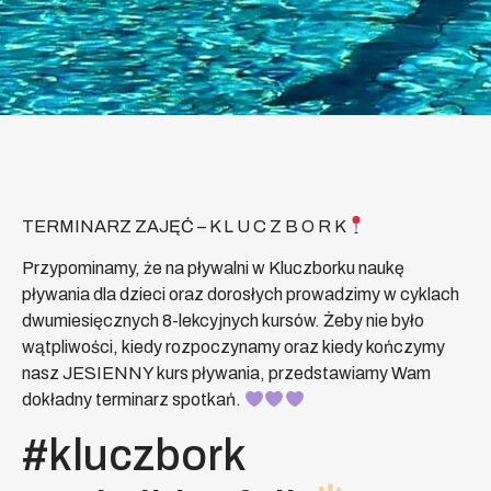
TERMINARZ ZAJĘĆ – K L U C Z B O R K
Przypominamy, że na pływalni w Kluczborku naukę
pływania dla dzieci oraz dorosłych prowadzimy w cyklach
dwumiesięcznych 8-lekcyjnych kursów. Żeby nie było
wątpliwości, kiedy rozpoczynamy oraz kiedy kończymy
nasz JESIENNY kurs pływania, przedstawiamy Wam
dokładny terminarz spotkań.
#kluczbork