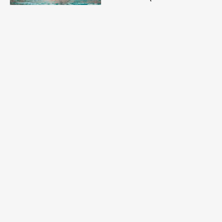
Nauka pływania dla dzieci, młodzieży oraz
dorosłych.
Zajęcia ruchowe Aqua Aerobic.
Lokalizacja:
Kluczbork