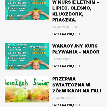
W KURSIE LETNIM –
LIPIEC. OLESNO,
KLUCZBORK,
PRASZKA.
30 Czerwca 2026
CZYTAJ WIĘCEJ
WAKACYJNY KURS
PŁYWANIA – NABÓR
11 Maja 2026
CZYTAJ WIĘCEJ
PRZERWA
ŚWIĄTECZNA W
ŻÓŁWIKACH NA FALI
3 Kwietnia 2026
CZYTAJ WIĘCEJ