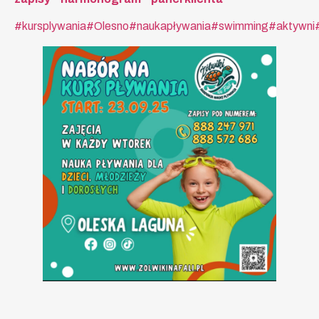
#kursplywania
#Olesno
#naukapływania
#swimming
#aktywni