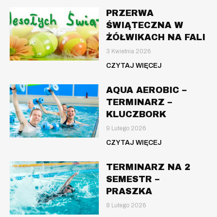
PRZERWA
ŚWIĄTECZNA W
ŻÓŁWIKACH NA FALI
3 Kwietnia 2026
CZYTAJ WIĘCEJ
AQUA AEROBIC –
TERMINARZ –
KLUCZBORK
9 Lutego 2026
CZYTAJ WIĘCEJ
TERMINARZ NA 2
SEMESTR –
PRASZKA
8 Lutego 2026