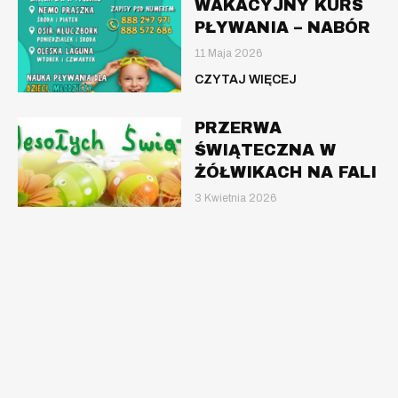
WAKACYJNY KURS
PŁYWANIA – NABÓR
11 Maja 2026
CZYTAJ WIĘCEJ
PRZERWA
ŚWIĄTECZNA W
ŻÓŁWIKACH NA FALI
3 Kwietnia 2026
CZYTAJ WIĘCEJ
AQUA AEROBIC –
TERMINARZ –
KLUCZBORK
9 Lutego 2026
CZYTAJ WIĘCEJ