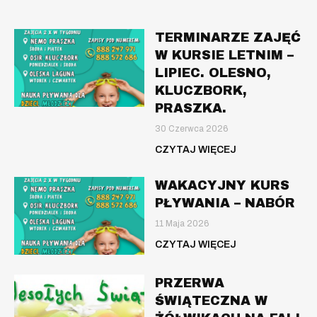
TERMINARZE ZAJĘĆ
W KURSIE LETNIM –
LIPIEC. OLESNO,
KLUCZBORK,
PRASZKA.
30 Czerwca 2026
CZYTAJ WIĘCEJ
WAKACYJNY KURS
PŁYWANIA – NABÓR
11 Maja 2026
CZYTAJ WIĘCEJ
PRZERWA
ŚWIĄTECZNA W