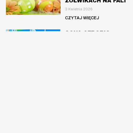
ŻÓŁWIKACH NA FALI
3 Kwietnia 2026
CZYTAJ WIĘCEJ
AQUA AEROBIC –
TERMINARZ –
KLUCZBORK
9 Lutego 2026
CZYTAJ WIĘCEJ
TERMINARZ NA 2
SEMESTR –
PRASZKA
8 Lutego 2026
CZYTAJ WIĘCEJ
TERMINARZ NA 2