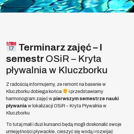
Terminarz zajęć – I
semestr
OSiR – Kryta
pływalnia w Kluczborku
Z radością informujemy, ze remont na basenie w
Kluczborku dobiega końca
i przedstawiamy
harmonogram zajęć w
pierwszym semestrze nauki
pływania
w lokalizacji OSiR – Kryta Pływalnia w
Kluczborku
To tutaj mali i duzi kursanci będą mogli doskonalić swoje
umiejętności pływackie, cieszyć się wodą i rozwijać