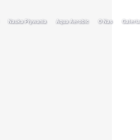
Nauka Pływania
Aqua Aerobic
O Nas
Galeri