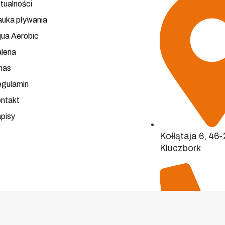
tualności
uka pływania
ua Aerobic
leria
nas
gulamin
ntakt
pisy
Kołłątaja 6, 46
Kluczbork