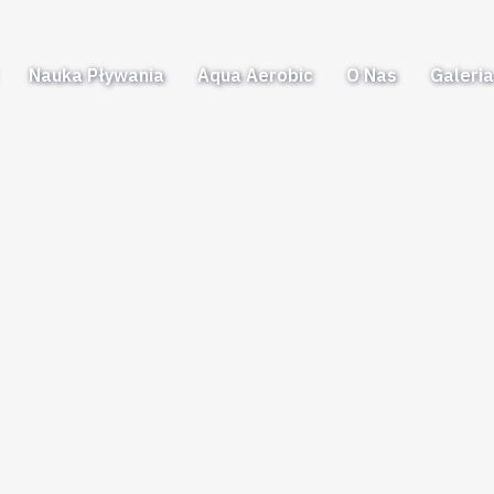
Nauka Pływania
Aqua Aerobic
O Nas
Galeri