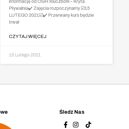
informację od OSiR Kluczbork – Kryta
Pływalnia✔️ Zajęcia rozpoczynamy ☑️15
LUTEGO 2021☑️✔️ Przerwany kurs będzie
trwał
CZYTAJ WIĘCEJ
15 Lutego 2021
owe
Śledź Nas