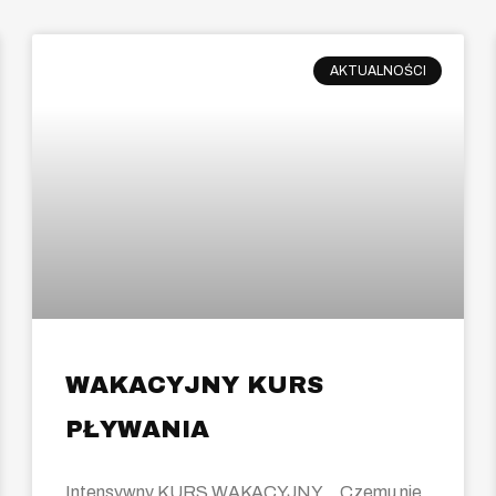
AKTUALNOŚCI
WAKACYJNY KURS
PŁYWANIA
Intensywny KURS WAKACYJNY… Czemu nie