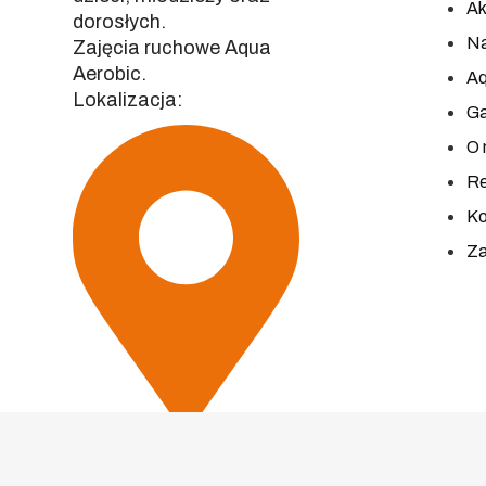
Ak
dorosłych.
Na
Zajęcia ruchowe Aqua
Aerobic.
Aq
Lokalizacja:
Ga
O 
Re
Ko
Za
Kluczbork