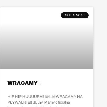
AKTUALNOŚCI
WRACAMY ‼️
HIP HIP HUUUURA‼️ 😁🤗✌️WRACAMY NA
PŁYWALNIE‼️ 🏊🏻‍♀️✔️ Mamy oficjalną