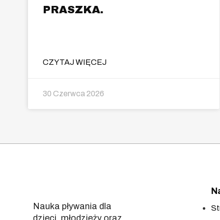
PRASZKA.
CZYTAJ WIĘCEJ
30 Czerwca 2026
N
Nauka pływania dla
St
dzieci, młodzieży oraz