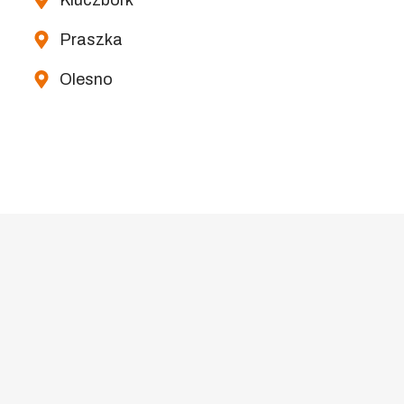
Kluczbork
Praszka
Olesno
Na Skróty
Strona główna
Aktualności
Nauka pływania
Aqua Aerobic
Galeria
O nas