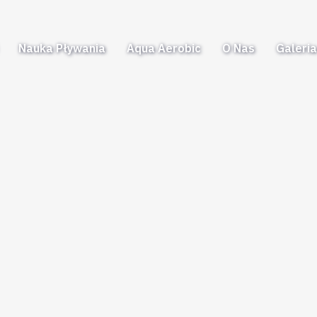
Nauka Pływania
Aqua Aerobic
O Nas
Galeri