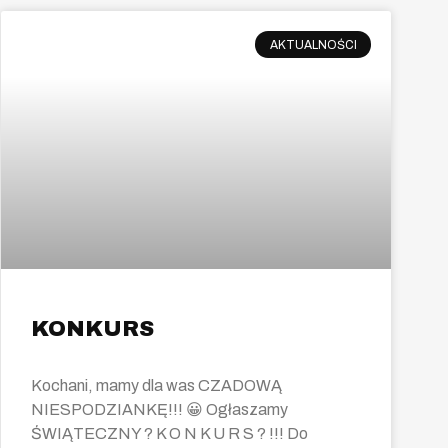
AKTUALNOŚCI
KONKURS
Kochani, mamy dla was CZADOWĄ
NIESPODZIANKĘ!!! 😀 Ogłaszamy
ŚWIĄTECZNY ? K O N K U R S ? !!! Do