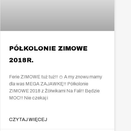
PÓŁKOLONIE ZIMOWE
2018R.
Ferie ZIMOWE tuż tuż!! ⛄ A my znowu mamy
dla was MEGA ZAJAWKĘ!! Półkolonie
ZIMOWE 2018 z Żółwikami Na Fali!! Będzie
MOC!! Nie czekaj i
CZYTAJ WIĘCEJ