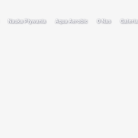
Nauka Pływania
Aqua Aerobic
O Nas
Galeri