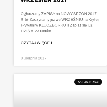
WRZESIEŃ 2017
Ogłaszamy ZAPISY na NOWY SEZON 2017
!! 😀 Zaczynamy już we WRZEŚNIU na Krytej
Pływalni w KLUCZBORKU !! Zapisz się już
DZIŚ !! <3 Nauka
CZYTAJ WIĘCEJ
8 Sierpnia 2017
AKTUALNOŚCI