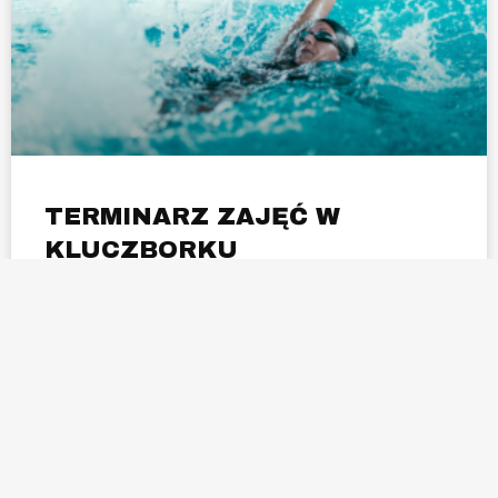
TERMINARZ ZAJĘĆ W
KLUCZBORKU
MAJ/CZERWIEC
Zapraszamy do zapoznania się z NOWYM terminarzem
zajęć nauki pływania – #KLUCZBORK
https://zolwikinafali.lupposystem.com #zolwikinafali
#opolskie
CZYTAJ WIĘCEJ