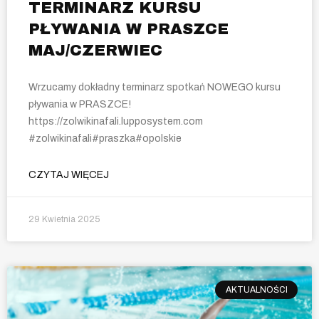
TERMINARZ KURSU
PŁYWANIA W PRASZCE
MAJ/CZERWIEC
Wrzucamy dokładny terminarz spotkań NOWEGO kursu
pływania w PRASZCE!
https://zolwikinafali.lupposystem.com
#zolwikinafali#praszka#opolskie
CZYTAJ WIĘCEJ
29 Kwietnia 2025
AKTUALNOŚCI