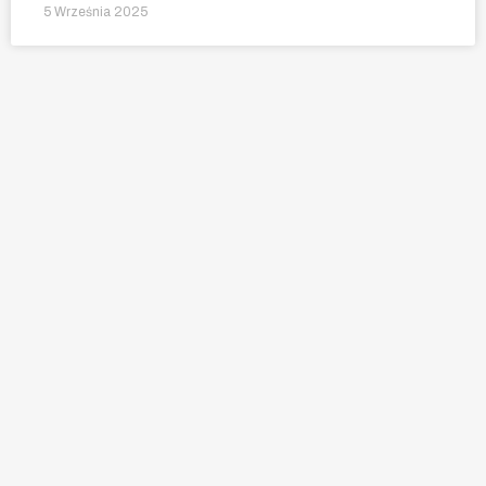
5 Września 2025
Nauka pływania dla dzieci, młodzieży oraz
dorosłych.
Zajęcia ruchowe Aqua Aerobic.
Lokalizacja:
Kluczbork