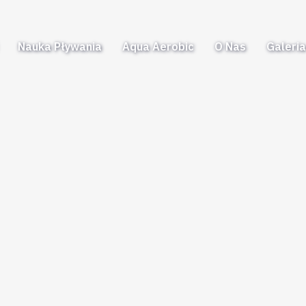
Nauka Pływania
Aqua Aerobic
O Nas
Galeri