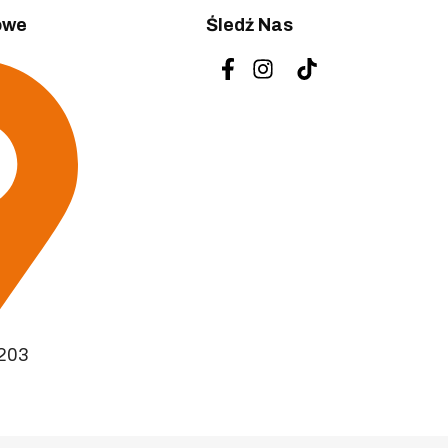
owe
Śledź Nas
-203