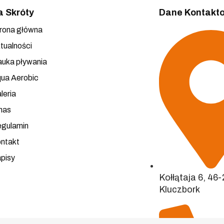
a Skróty
Dane Kontakt
rona główna
tualności
uka pływania
ua Aerobic
leria
nas
gulamin
ntakt
pisy
Kołłątaja 6, 46
Kluczbork