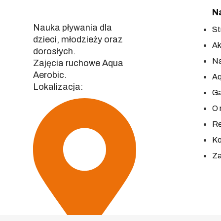
N
Nauka pływania dla
St
dzieci, młodzieży oraz
Ak
dorosłych.
Na
Zajęcia ruchowe Aqua
Aerobic.
Aq
Lokalizacja:
Ga
O 
Re
Ko
Za