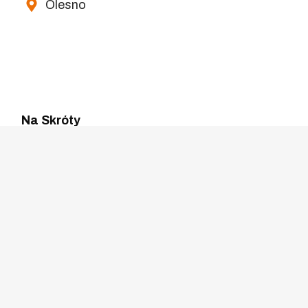
Olesno
Na Skróty
Strona główna
Aktualności
Nauka pływania
Aqua Aerobic
Galeria
O nas
Regulamin
Kontakt