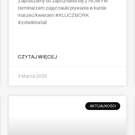
Zapraszamy do zapoznania się z NOWYM
terminarzem zajęć nauki pływania w kursie
marzec/kwiecień #KLUCZBORK
#zolwikinafali
CZYTAJ WIĘCEJ
3 Marca 2025
AKTUALNOŚCI