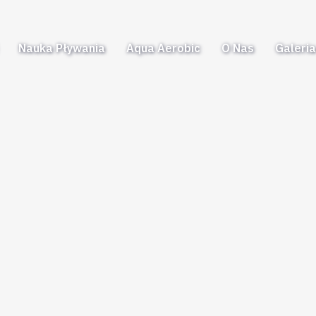
Nauka Pływania
Aqua Aerobic
O Nas
Galeri