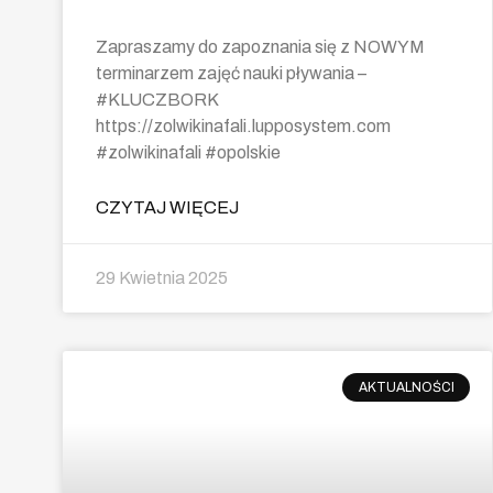
Zapraszamy do zapoznania się z NOWYM
terminarzem zajęć nauki pływania –
#KLUCZBORK
https://zolwikinafali.lupposystem.com
#zolwikinafali #opolskie
CZYTAJ WIĘCEJ
29 Kwietnia 2025
AKTUALNOŚCI