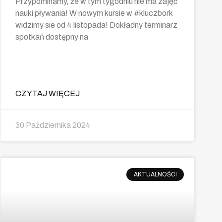
Przypominamy, że w tym tygodniu nie ma zajęć
nauki pływania! W nowym kursie w #kluczbork
widzimy sie od 4 listopada! Dokładny terminarz
spotkań dostępny na
CZYTAJ WIĘCEJ
30 Października 2024
AKTUALNOŚCI