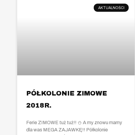
AKTUALNOŚCI
PÓŁKOLONIE ZIMOWE
2018R.
Ferie ZIMOWE tuż tuż!! ⛄ A my znowu mamy
dla was MEGA ZAJAWKĘ!! Półkolonie