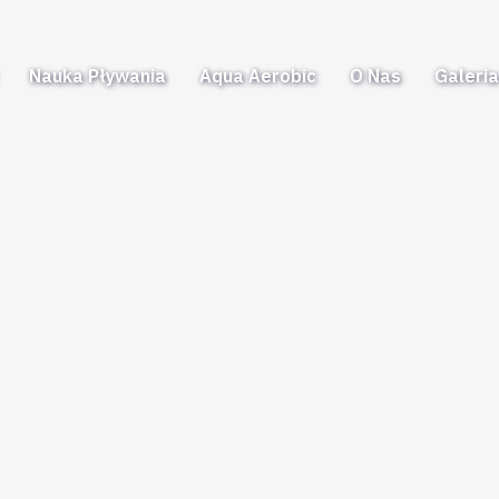
Nauka Pływania
Aqua Aerobic
O Nas
Galeri