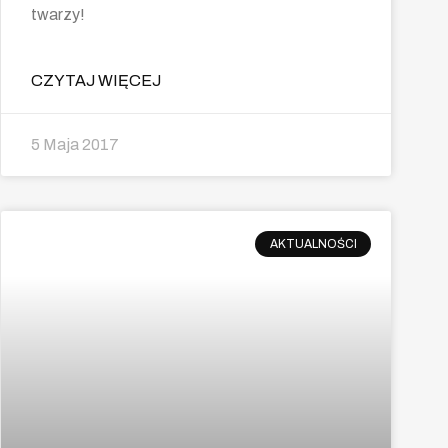
twarzy!
CZYTAJ WIĘCEJ
5 Maja 2017
AKTUALNOŚCI