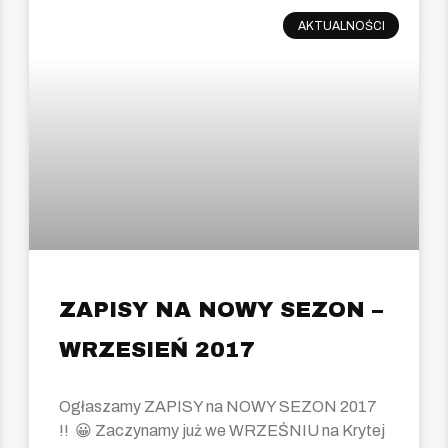
AKTUALNOŚCI
ZAPISY NA NOWY SEZON –
WRZESIEŃ 2017
Ogłaszamy ZAPISY na NOWY SEZON 2017
!! 😀 Zaczynamy już we WRZEŚNIU na Krytej